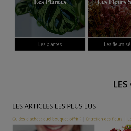
Les plantes
Les fleurs s
LES
LES ARTICLES LES PLUS LUS
Guides d'achat : quel bouquet offrir ?
|
Entretien des fleurs
|
Le