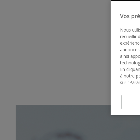
Vos pr
Nous utili
recueillir
expérienc
annonces,
ainsi app
technolog
En cliqua
à notre p
sur "Para