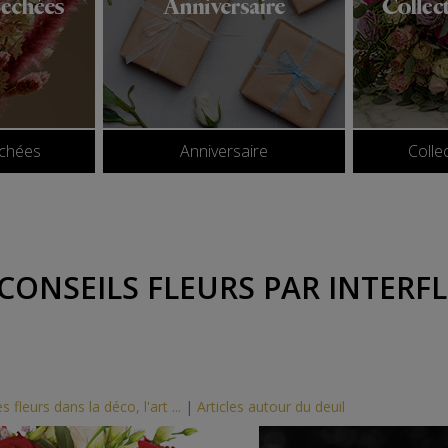
échées
Anniversaire
Colle
 CONSEILS FLEURS PAR INTERF
s fleurs dans la déco, l'art ...
|
Articles autour du deuil