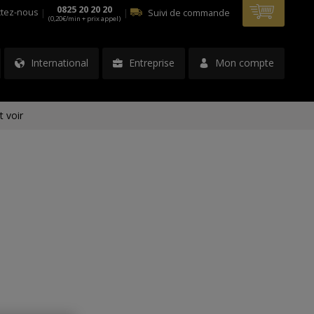
0825 20 20 20
tez-nous
|
|
Suivi de commande
(0,20€/min + prix appel)
International
Entreprise
Mon compte
t voir