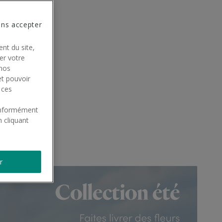
ans accepter
nt du site,
rer votre
 nos
et pouvoir
 ces
conformément
 cliquant
r