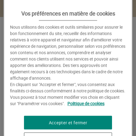
Vos préférences en matière de cookies
Nous utilisons des cookies et outils similaires pour assurer le
Lumière d'espoir
bon fonctionnement du site, recueillir des informations
Livraison par fleuriste
relatives à votre appareil et navigateur afin d'améliorer votre
expérience de navigation, personnaliser selon vos préférences
normal
grand
très grand
134€00
174€00
209€00
son contenu et nos annonces, comprendre et analyser
comment nos clients utilisent nos services et pouvoir ainsi
apporter des améliorations. Des tiers approuvés ont
Ajouter au panier
également recours à ces technologies dans le cadre de notre
affichage d'annonces.
En cliquant sur "Accepter et fermer", vous consentez aux
Guide des tailles
finalités ci-dessus conformément à notre politique de cookies.
Vous pouvez à tout moment modifier vos choix en cliquant
Confectionné par un fleuriste local avec des fleurs
sur "Paramétrer vos cookies".
Politique de cookies
majoritairement françaises.
Livré dès aujourd'hui ou à la date de votre choix
(même le dimanche).
Accepter et fermer
Possibilité d'ajouter un ruban deuil personnalisé et de
faire livrer sur tombe.