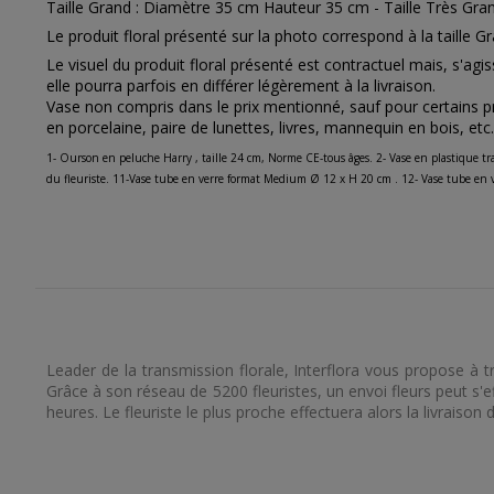
Taille Grand : Diamètre 35 cm Hauteur 35 cm - Taille Très Gr
Le produit floral présenté sur la photo correspond à la taille G
Le visuel du produit floral présenté est contractuel mais, s'agis
elle pourra parfois en différer légèrement à la livraison.
Vase non compris dans le prix mentionné, sauf pour certains pro
en porcelaine, paire de lunettes, livres, mannequin en bois, etc.)
1- Ourson en peluche Harry , taille 24 cm, Norme CE-tous âges. 2- Vase en plastique t
du fleuriste. 11-Vase tube en verre format Medium Ø 12 x H 20 cm . 12- Vase tube en 
Leader de la transmission florale, Interflora vous propose à t
Grâce à son réseau de 5200 fleuristes, un envoi fleurs peut s'ef
heures. Le fleuriste le plus proche effectuera alors la livraison 