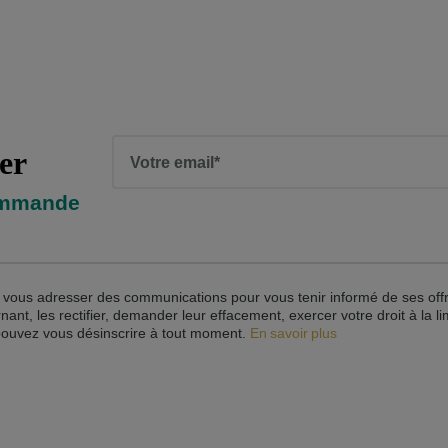
À LA NEWSLETTER
er
Votre email*
commande
ur vous adresser des communications pour vous tenir informé de ses off
t, les rectifier, demander leur effacement, exercer votre droit à la lim
 pouvez vous désinscrire à tout moment.
En savoir plus