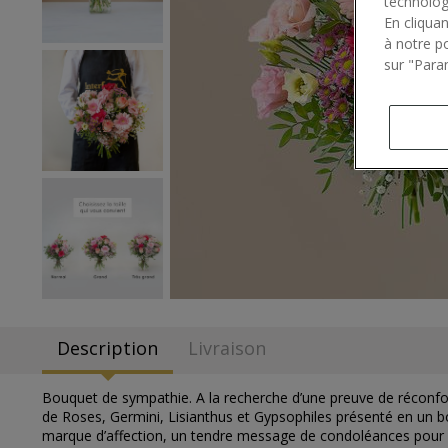
technolog
En cliqua
à notre p
sur "Para
Description
Livraison
Bouquet de sympathie. A la recherche d’une preuve de réconfort
de Roses, Germini, Lisianthus et Gypsophiles présenté en un bo
marque d’affection, un tendre message de condoléances pour fa