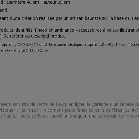
and : Diamètre 40 cm Hauteur 35 cm
rand.
sant d'une création réalisée par un artisan fleuriste sur la base d’un as
duits identifiés. Photo en ambiance - accessoires à valeur illustrativ
. Se référer au descriptif produit.
ransparent L12 x P12 x H16 cm. 3- Mini vase en plastique transparent L8 x P8 x H14 cm. 4-Conte
verre format Large Ø 12 x H 25 cm.
ravers son site de vente de fleurs en ligne, la garantie d'un service
fectuer 7 jours sur 7, y compris jours fériés et jours de fêtes (Saint-
de fleurs. Il vous suffit de choisir un bouquet, une composition florale 