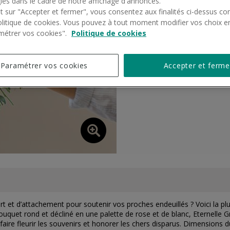
ies dans le cadre de notre affichage d'annonces.
Confectionné par un fleuri
nt sur "Accepter et fermer", vous consentez aux finalités ci-dessus 
Livré dès aujourd'hui ou à
olitique de cookies. Vous pouvez à tout moment modifier vos choix en
Possibilité d'ajouter un ru
métrer vos cookies".
Politique de cookies
Carte de condoléances joint
Paramétrer vos cookies
Accepter et ferme
Livraison de votre produit en 
 et d’attachement pour soutenir vos proches endeuillés ? Voici la pl
uquet rond et décliné en une palette de rose et de blanc, Eternelle G
ire fleurir les souvenirs et honorer les chers disparus. Dimensions 