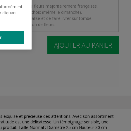
ste local avec des fleurs majoritairement françaises.
conformément
 la date de votre choix (même le dimanche).
 cliquant
ban deuil personnalisé et de faire livrer sur tombe.
e à votre livraison de fleurs.
r
:
France
AJOUTER AU PANIER
us exquise et précieuse des attentions. Avec son assortiment
ratitude est une délicatesse. Un témoignage sensible, une
du produit. Taille Normal : Diamètre 25 cm Hauteur 30 cm -