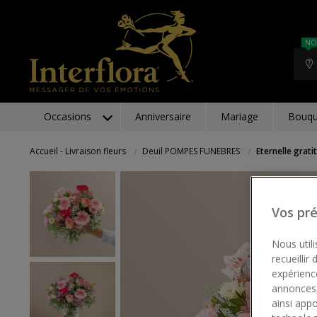
NO
Occasions
Anniversaire
Mariage
Bouqu
Accueil - Livraison fleurs
Deuil POMPES FUNEBRES
Eternelle grati
Vos pr
Nous utili
recueillir
expérienc
annonces,
ainsi app